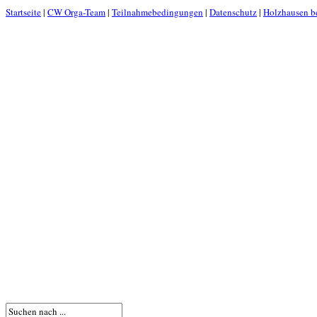
Startseite
|
CW Orga-Team
|
Teilnahmebedingungen
|
Datenschutz
|
Holzhausen be