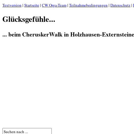
Textversion
|
Startseite
|
CW Orga-Team
|
Teilnahmebedingungen
|
Datenschutz
|
Glücksgefühle...
... beim CheruskerWalk in Holzhausen-Externstein